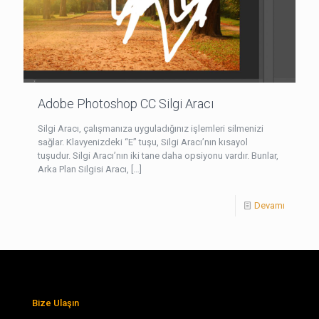
Adobe Photoshop CC Silgi Aracı
Silgi Aracı, çalışmanıza uyguladığınız işlemleri silmenizi
sağlar. Klavyenizdeki “E” tuşu, Silgi Aracı’nın kısayol
tuşudur. Silgi Aracı’nın iki tane daha opsiyonu vardır. Bunlar,
Arka Plan Silgisi Aracı,
[…]
Devamı
Bize Ulaşın