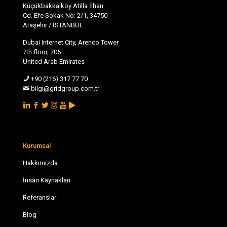
Küçükbakkalköy Atilla İlhan
Cd. Efe Sokak No: 2/1, 34750
Ataşehir / İSTANBUL
Dubai Internet City, Arenco Tower
7th floor, 705
United Arab Emirates
+90 (216) 317 77 70
bilgi@gridgroup.com.tr
Kurumsal
Hakkımızda
İnsan Kaynakları
Referanslar
Blog